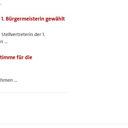
…
r 1. Bürgermeisterin gewählt
Stellvertreterin der 1.
en …
timme für die
nehmen …